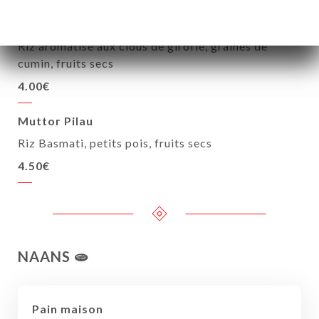
Riz Kashmir
Riz aromatisé aux clous de girofle, graines de
cumin, fruits secs
4.00€
Muttor Pilau
Riz Basmati, petits pois, fruits secs
4.50€
NAANS 🫓
Pain maison