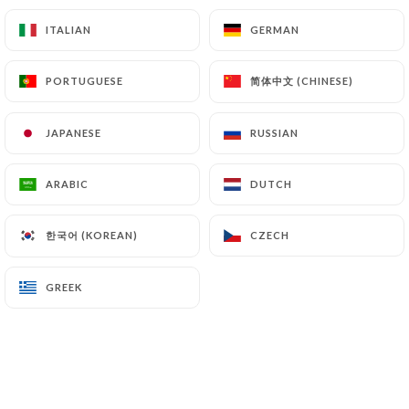
Daal Hariyali
Lentilles avec épinards et herbes
ITALIAN
ITALIAN
GERMAN
GERMAN
11.00€
简体中文 (CHINESE)
简体中文 (CHINESE)
PORTUGUESE
PORTUGUESE
Palak Paneer
Épinards aux fromages, épices et herbes
JAPANESE
JAPANESE
RUSSIAN
RUSSIAN
11.00€
ARABIC
ARABIC
DUTCH
DUTCH
Vegetable Korma
Légumes variés à la sauce, noix de cajou et
한국어 (KOREAN)
한국어 (KOREAN)
CZECH
CZECH
amandes
12.00€
GREEK
GREEK
Vegetable Massala
Légumes variés à la sauce tomate, oignon,
coriandre