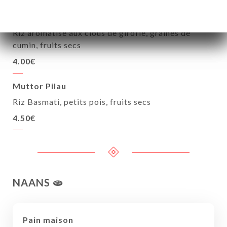
Riz Kashmir
Riz aromatisé aux clous de girofle, graines de
cumin, fruits secs
4.00€
Muttor Pilau
Riz Basmati, petits pois, fruits secs
4.50€
NAANS 🫓
Pain maison