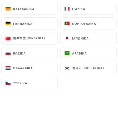
Daal Hariyali
Lentilles avec épinards et herbes
ΚΑΤΑΛΑΝΙΚΆ
ΚΑΤΑΛΑΝΙΚΆ
ΙΤΑΛΙΚΆ
ΙΤΑΛΙΚΆ
11.00€
ΓΕΡΜΑΝΙΚΆ
ΓΕΡΜΑΝΙΚΆ
ΠΟΡΤΟΓΑΛΙΚΆ
ΠΟΡΤΟΓΑΛΙΚΆ
Palak Paneer
Épinards aux fromages, épices et herbes
简体中文 (ΚΙΝΈΖΙΚΑ)
简体中文 (ΚΙΝΈΖΙΚΑ)
ΙΑΠΩΝΙΚΆ
ΙΑΠΩΝΙΚΆ
11.00€
ΡΩΣΙΚΆ
ΡΩΣΙΚΆ
ΑΡΑΒΙΚΆ
ΑΡΑΒΙΚΆ
Vegetable Korma
Légumes variés à la sauce, noix de cajou et
한국어 (ΚΟΡΕΆΤΙΚΑ)
한국어 (ΚΟΡΕΆΤΙΚΑ)
ΟΛΛΑΝΔΙΚΆ
ΟΛΛΑΝΔΙΚΆ
amandes
12.00€
ΤΣΈΧΙΚΑ
ΤΣΈΧΙΚΑ
Vegetable Massala
Légumes variés à la sauce tomate, oignon,
coriandre